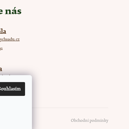
e nás
la
ychsadu.cz
31
a
chsadu.cz
52
Souhlasím
Obchodní podmínky