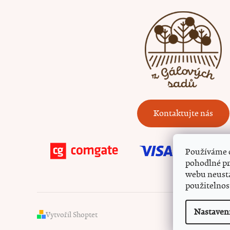
Kontaktujte nás
Používáme 
pohodlné pr
webu neustá
použitelnos
Nastaven
Vytvořil Shoptet