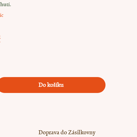
hutí.
íc
č
Do košíku
Doprava do Zásilkovny