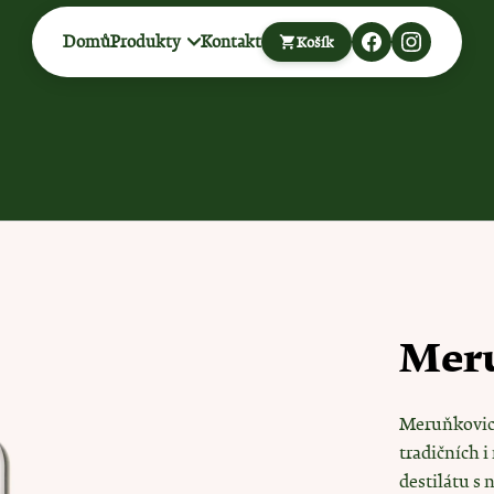
Domů
Produkty
Kontakt
Košík
Co potřebujete najít?
HLEDAT
Doporučujeme
Meru
Meruňkovice
tradičních 
ŠVESTKOVÁ POVIDLA
SUŠENÉ MERU
destilátu s