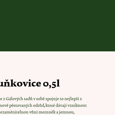
ňkovice 0,5l
Následující
 z Gálových sadů v sobě spojuje to nejlepší z
i nově pěstovaných odrůd, které dávají vzniknout
ŇKY
 nezaměnitelnou vůní meruněk a jemnou,