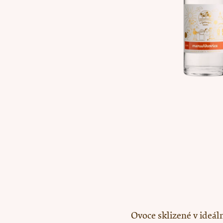
529 Kč
Ovoce sklizené v ideál