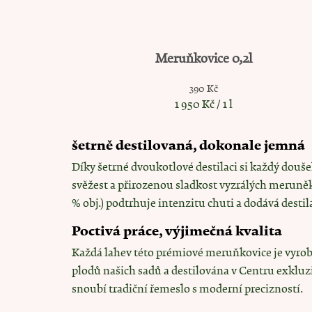
Meruňkovice 0,2l
390 Kč
Měrná cena:
1 950 Kč / 1 l
šetrně destilovaná, dokonale jemná
Díky šetrné dvoukotlové destilaci si každý douš
svěžest a přirozenou sladkost vyzrálých meruně
% obj.) podtrhuje intenzitu chuti a dodává destil
Poctivá práce, výjimečná kvalita
Každá lahev této prémiové meruňkovice je vyrob
plodů našich sadů a destilována v Centru exkluzi
snoubí tradiční řemeslo s moderní precizností.