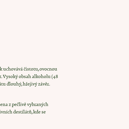
ek uchovává čistotu, ovocnou
k. Vysoký obsah alkoholu (48
átu dlouhý, hřejivý závěr.
ena z pečlivě vybraných
vních destilátů, kde se