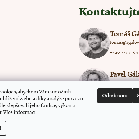
Kontaktujt
Tomáš Gá
tomas@zgalov
+420 777 745 4
Pavel Gál
pavel@zgalovy
cookies, abychom Vám umožnili
+420 777 745 6
Odmítnout
ohlížení webu a díky analýze provozu
le zlepšovali jeho funkce, výkon a
t.
Více informací
í
© 2025 Z Gálových sadů. Všechna práva vyhrazena.