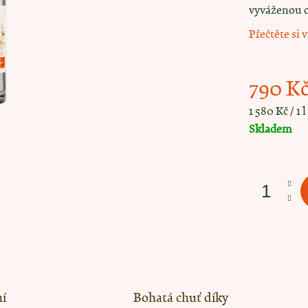
120 Kč
90 Kč
vyváženou c
Přečtěte si v
790 K
Měrná cena:
1 580 Kč / 1 l
Skladem
ní
Bohatá chuť díky