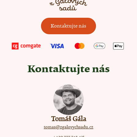
e
m
e
SUŠENÉ
Kontaktujte nás
ŠVESTKY
75
Kč
Kontaktujte nás
Tomáš Gála
tomas@zgalovychsadu.cz
+420 777 745 431