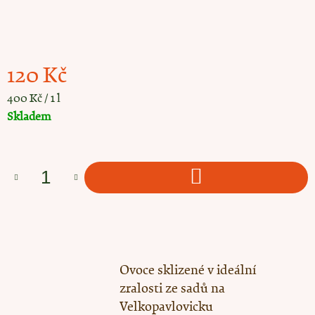
e
m
e
SUŠENÉ
120 Kč
HRUŠKY
90
Měrná cena:
400 Kč / 1 l
Kč
Skladem
DO KOŠÍKU
Ovoce sklizené v ideální
zralosti ze sadů na
Velkopavlovicku