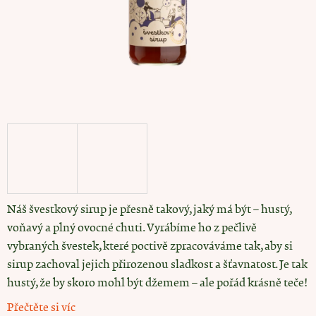
j
í
t
?
HLEDAT
D
Náš švestkový sirup je přesně takový, jaký má být – hustý,
o
p
voňavý a plný ovocné chuti. Vyrábíme ho z pečlivě
o
vybraných švestek, které poctivě zpracováváme tak, aby si
r
sirup zachoval jejich přirozenou sladkost a šťavnatost. Je tak
u
č
hustý, že by skoro mohl být džemem – ale pořád krásně teče!
u
j
Přečtěte si víc