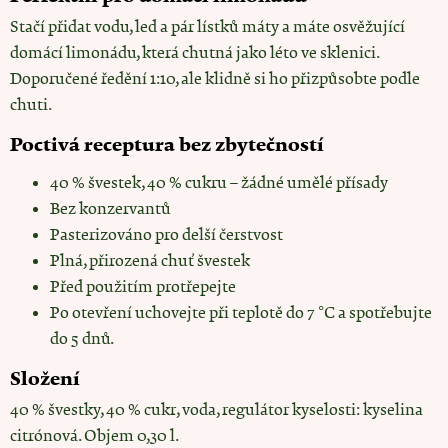
Stačí přidat vodu, led a pár lístků máty a máte osvěžující
domácí limonádu, která chutná jako léto ve sklenici.
Doporučené ředění 1:10, ale klidně si ho přizpůsobte podle
chuti.
Poctivá receptura bez zbytečností
40 % švestek, 40 % cukru – žádné umělé přísady
Bez konzervantů
Pasterizováno pro delší čerstvost
Plná, přirozená chuť švestek
Před použitím protřepejte
Po otevření uchovejte při teplotě do 7 °C a spotřebujte
do 5 dnů.
Složení
40 % švestky, 40 % cukr, voda, regulátor kyselosti: kyselina
citrónová. Objem 0,30 l.