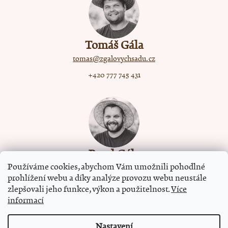
Tomáš Gála
tomas@zgalovychsadu.cz
+420 777 745 431
Pavel Gála
Používáme cookies, abychom Vám umožnili pohodlné
pavel@zgalovychsadu.cz
prohlížení webu a díky analýze provozu webu neustále
+420 777 745 652
zlepšovali jeho funkce, výkon a použitelnost.
Více
informací
Nastavení