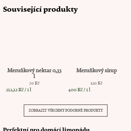
Meruňkový nektar 0,33
Meruňkový sirup
l
70 Kč
120 Kč
Měrná cena:
Měrná cena:
212,12 Kč / 1 l
400 Kč / 1 l
ZOBRAZIT VŠECHNY PODOBNÉ PRODUKTY
Perfektní pro domácí limonádu